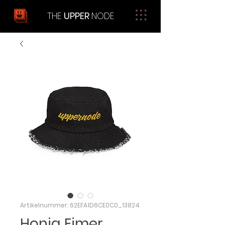
THE
UPPER
NODE
Artikelnummer: 62EFA1D6CE0C0_13824
Honig Eimer