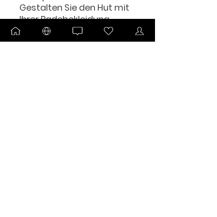
Gestalten Sie den Hut mit 
Ihrer Badebekleidung, 
Ihrem Sommerkleid oder 
im Grunde jedem lässigen 
und mühelosen Outfit.
FOR IMPORTANT COMMUNITY ANNOUNCEMENTS
Sign Me Up