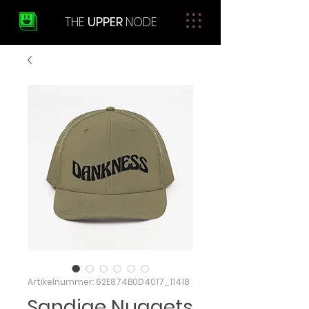
THE
UPPER
NODE
Artikelnummer: 62E874B0D4017_11418
Sandige Nuggets