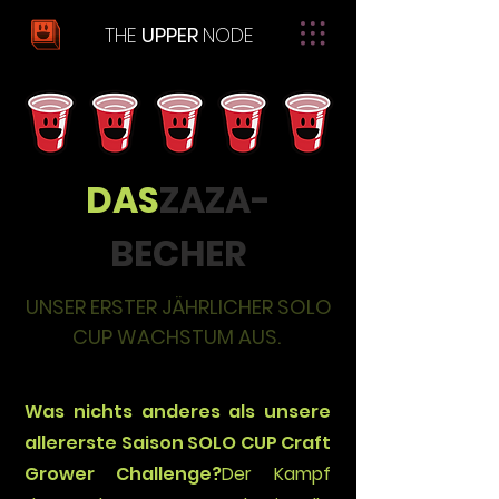
THE
UPPER
NODE
DAS
ZAZA-
BECHER
UNSER ERSTER JÄHRLICHER SOLO
CUP WACHSTUM AUS.
Was nichts anderes als unsere
allererste Saison SOLO CUP Craft
Grower Challenge?
Der Kampf