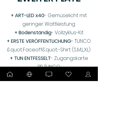
+ ART-LED x40
- Gemüselicht mit
geringer Wattleistung
+ Bodenständig
- Vollzyklus-Kit
+ ERSTE VERÖFFENTLICHUNG
- TUNCO
&quot;Faceoff&quot;-Shirt (S,M,L,XL)
+ TUN ENTFESSELT
- Zugangskarte
PR TUNCO
+ Unveröffentlichter CANDY
CHEETAH
12er-Pack
+ Unveröffentlichte
Regenbogenfrucht
12er-Pack