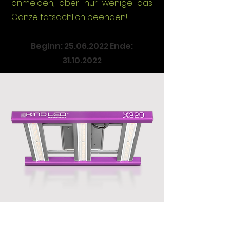
anmelden, aber nur wenige das
Ganze tatsächlich beenden!
Beginn:
25.06.2022
Ende:
31.10.2022