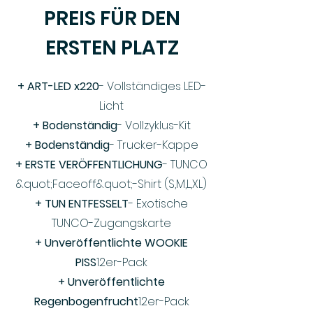
PREIS FÜR DEN
ERSTEN PLATZ
+ ART-LED x220
- Vollständiges LED-
Licht
+ Bodenständig
- Vollzyklus-Kit
+ Bodenständig
- Trucker-Kappe
+ ERSTE VERÖFFENTLICHUNG
- TUNCO
&quot;Faceoff&quot;-Shirt (S,M,L,XL)
+ TUN ENTFESSELT
- Exotische
TUNCO-Zugangskarte
+ Unveröffentlichte WOOKIE
PISS
12er-Pack
+ Unveröffentlichte
Regenbogenfrucht
12er-Pack