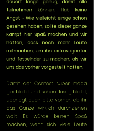
dauert lange genug, damit alle
teilnehmen können. Hab keine
Angst ~ Wie vielleicht einige schon
gesehen haben, sollte dieser ganze
Kampf hier Spaß machen und wir
hoffen, dass noch mehr Leute
mitmachen, um ihn extravaganter
und fesselnder zu machen, als wir
uns das vorher vorgestellt hatten.
Damit der Contest super mega
geil bleibt und schön flüssig bleibt,
überlegt euch bitte vorher, ob ihr
das Ganze wirklich durchziehen
wollt. Es würde keinen Spaß
machen, wenn sich viele Leute