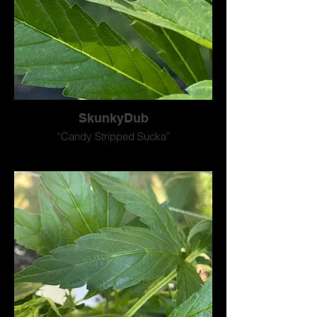
SkunkyDub
“Candy Stripped Sucka”