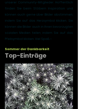
unserer Community-Mitglieder. Hoffentlich
finden Sie beim Stöbern Inspiration und
können auch gerne über Bilder abstimmen,
indem Sie auf das Herzsymbol klicken. Sie
können die Bilder auch in Ihren bevorzugten
sozialen Medien teilen, indem Sie auf das
Pfeilsymbol klicken. Viel Spaß ~
Sommer der Dankbarkeit
Top-Einträge