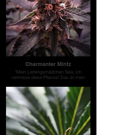
Charmanter Mintz
"Mein Lieblingsmädchen Talia, ich
vermisse diese Pflanze! Das ist mein
letzter Beitrag für den Wettbewerb! Danke
und viel Glück, ihr seid alle schön!! 💚 ❤️
💚 🥵-summer-of-dankness #TUNROCKS
#LOVEYOUALL von Dankbarkeit 🎉 🎉
#Exotic Plants & Garden 📢"