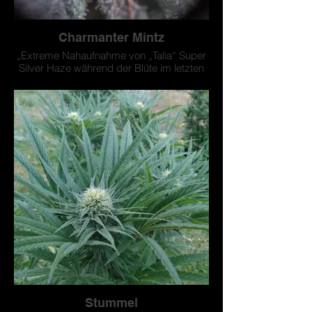
Charmanter Mintz
„Extreme Nahaufnahme von „Talia“ Super
Silver Haze während der Blüte im letzten
Jahr 🤤 #Exotic Plant & Garden“
Stummel