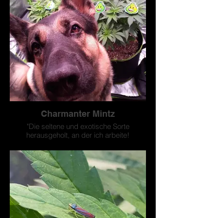
Charmanter Mintz
"Die seltene und exotische Sorte
herausgeholt, an der ich arbeite!
#ShepherdPieOG"