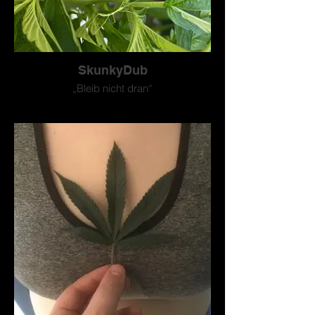
SkunkyDub
„Bleib nicht dran“