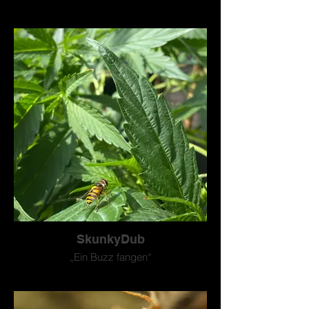
SkunkyDub
„Ein Buzz fangen“