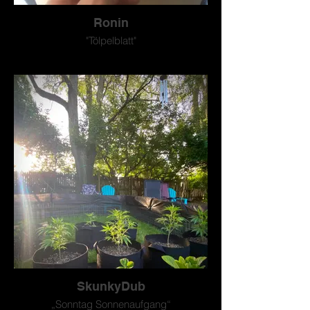
Ronin
"Tölpelblatt"
SkunkyDub
„Sonntag Sonnenaufgang“