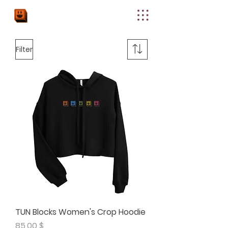
THE
UPPER
NODE
Filter
TUN Blocks Women's Crop Hoodie
Preis
85,00 $