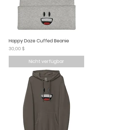
Happy Daze Cuffed Beanie
Preis
30,00 $
Nicht verfügbar